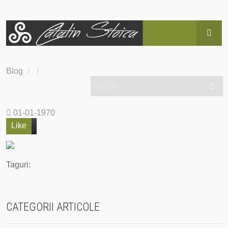
HOME
Blog
/
/
BLOG
POVESTEA LUI CĂTĂLIN
01-01-1970
Like
SERVICII
EVENIMENTE
Taguri:
HAI SUS!
CATEGORII ARTICOLE
CONTACT