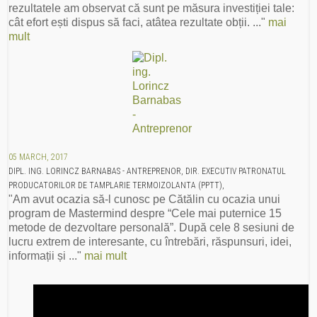
rezultatele am observat că sunt pe măsura investiției tale:
cât efort ești dispus să faci, atâtea rezultate obții. ..."
mai
mult
05 MARCH, 2017
DIPL. ING. LORINCZ BARNABAS - ANTREPRENOR, DIR. EXECUTIV PATRONATUL
PRODUCATORILOR DE TAMPLARIE TERMOIZOLANTA (PPTT),
"Am avut ocazia să-l cunosc pe Cătălin cu ocazia unui
program de Mastermind despre “Cele mai puternice 15
metode de dezvoltare personală”. După cele 8 sesiuni de
lucru extrem de interesante, cu întrebări, răspunsuri, idei,
informații și ..."
mai mult