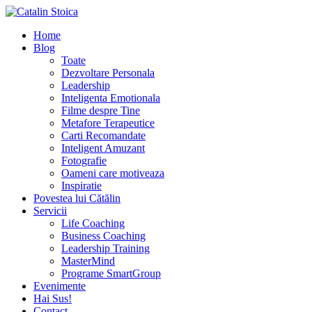
Home
Blog
Toate
Dezvoltare Personala
Leadership
Inteligenta Emotionala
Filme despre Tine
Metafore Terapeutice
Carti Recomandate
Inteligent Amuzant
Fotografie
Oameni care motiveaza
Inspiratie
Povestea lui Cătălin
Servicii
Life Coaching
Business Coaching
Leadership Training
MasterMind
Programe SmartGroup
Evenimente
Hai Sus!
Contact