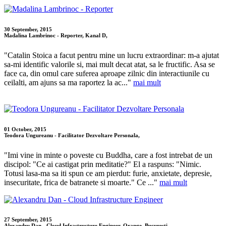
30 September, 2015
Madalina Lambrinoc - Reporter, Kanal D,
"Catalin Stoica a facut pentru mine un lucru extraordinar: m-a ajutat
sa-mi identific valorile si, mai mult decat atat, sa le fructific. Asa se
face ca, din omul care suferea aproape zilnic din interactiunile cu
ceilalti, am ajuns sa ma raportez la ac..."
mai mult
01 October, 2015
Teodora Ungureanu - Facilitator Dezvoltare Personala,
"Imi vine in minte o poveste cu Buddha, care a fost intrebat de un
discipol: "Ce ai castigat prin meditatie?" El a raspuns: "Nimic.
Totusi lasa-ma sa iti spun ce am pierdut: furie, anxietate, depresie,
insecuritate, frica de batranete si moarte." Ce ..."
mai mult
27 September, 2015
Alexandru Dan - Cloud Infrastructure Engineer, Orange, Bucuresti