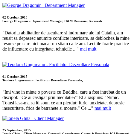
02 October, 2015
George Dragomir - Department Manager, H&M Romania, Bucuresti
"Datorita abilitatilor de ascultare si indrumare ale lui Catalin, am
reusit sa depasesc anumite conflicte interioare, sa deblochez la mine
resurse pe care nici macar nu stiam ca le am. Lectiile foarte practice
de influentare cu integritate, tehnicile ..."
mai mult
01 October, 2015
Teodora Ungureanu - Facilitator Dezvoltare Personala,
"Imi vine in minte o poveste cu Buddha, care a fost intrebat de un
discipol: "Ce ai castigat prin meditatie?" El a raspuns: "Nimic.
Totusi lasa-ma sa iti spun ce am pierdut: furie, anxietate, depresie,
insecuritate, frica de batranete si moarte." Ce ..."
mai mult
25 September, 2015
Ionela Ghita - Client Manager, Cormack Consultancy Group & President JCI Bucuresti,