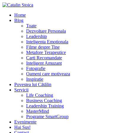
Home
Blog
Toate
Dezvoltare Personala
Leadership
Inteligenta Emotionala
Filme despre Tine
Metafore Terapeutice
Carti Recomandate
Inteligent Amuzant
Fotografie
Oameni care motiveaza
Inspiratie
Povestea lui Cătălin
Servicii
Life Coaching
Business Coaching
Leadership Training
MasterMind
Programe SmartGroup
Evenimente
Hai Sus!
Contact