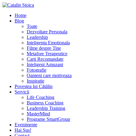
Home
Blog
Toate
Dezvoltare Personala
Leadership
Inteligenta Emotionala
Filme despre Tine
Metafore Terapeutice
Carti Recomandate
Inteligent Amuzant
Fotografie
Oameni care motiveaza
Inspiratie
Povestea lui Cătălin
Servicii
Life Coaching
Business Coaching
Leadership Training
MasterMind
Programe SmartGroup
Evenimente
Hai Sus!
Contact