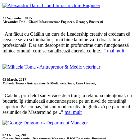
27 September, 2015
Alexandru Dan - Cloud Infrastructure Engineer, Orange, Bucuresti
"Am făcut cu Cătălin un curs de Leadership creativ și credeam că
ceea ce se va schimba în și mai bine la mine va fi doar latura
profesională. Dar am descoperit in profunzime cum funcționează
mintea omului, cum se canalizează energia cu inte..."
mai mult
05 March, 2017
Mihaela Toma - Antreprenor & Medic veterinar, Euro Geovet,
"Cătălin, prin felul său vivace de a trăi și a relaționa intenționat, cu
bucurie, îți stimulează autocunoașterea pe un nivel de conștiință
superior. Pas cu pas, într-un mod creativ, te ghidează pe parcursul
sesiunilor de Mastermind pe..."
mai mult
02 October, 2015
George Dragomir - Department Manager, H&M Romania, Bucuresti